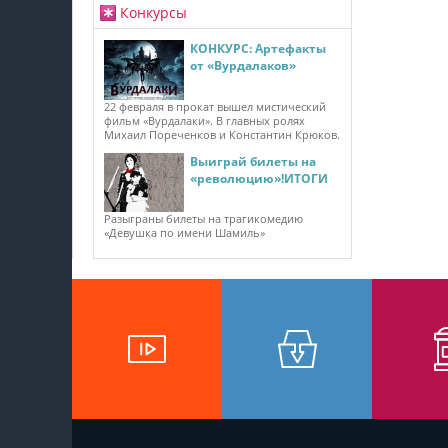
Конкурсы
КОНКУРС: Артефакты
от «Вурдалаков»
22 февраля в прокат вышел мистический
фильм «Вурдалаки». В главных ролях
Михаил Пореченков и Константин Крюков.
Выиграй билеты на
«революцию»!ИТОГИ
Разыграны билеты на трагикомедию
«Девушка по имени Шамиль»