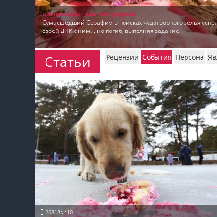
«Эликсир»: мы все умрем
пїЅпїЅпїЅ
Сумасшедший Серафим в поисках чудотворного зелья успел
своей ДНК с ними, но погиб, выполняя задание.
пїЅпїЅпїЅпїЅпїЅпїЅпїЅпїЅпїЅпїЅпїЅ
пїЅпїЅпїЅ
Статьи
Рецензии
События
Персона
Яв
пїЅпїЅпїЅпїЅпїЅпїЅпїЅпїЅпїЅ
пїЅпїЅпїЅ пїЅпїЅпїЅпїЅпїЅ
пїЅпїЅпїЅ пїЅпїЅпїЅпїЅпїЅпїЅ
пїЅпїЅпїЅпїЅпїЅ
пїЅпїЅпїЅпїЅпїЅпїЅпїЅпїЅпїЅпїЅ
26818
10