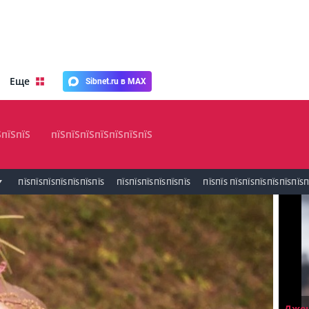
Еще
Sibnet.ru в MAX
ЅпїЅпїЅ
пїЅпїЅпїЅпїЅпїЅпїЅпїЅ
ПЇЅПЇЅПЇЅПЇЅПЇЅПЇЅПЇЅ
ПЇЅПЇЅПЇЅПЇЅПЇЅПЇЅ
ПЇЅПЇЅ ПЇЅПЇЅПЇЅПЇЅПЇЅПЇЅП
Джен