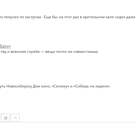
ио получил по заслугам. Еще бы: на этот раз в зрительном зале сидел да
баку»
сству и военная служба — вещи почти не совместимые.
уть Новосибирску Дом кино, «Синему» и «Сибирь на экране».
10
->