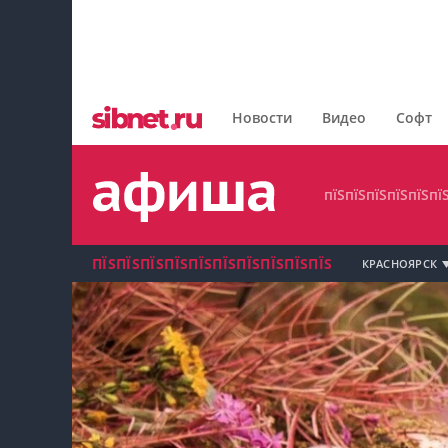
пїЅпїЅпїЅпїЅпїЅпїЅпїЅ
пїЅпїЅпїЅпїЅпїЅпїЅпїЅпїЅ
Новости
Видео
Софт
пїЅпїЅпїЅпїЅпїЅпїЅпїЅ
пїЅпїЅпїЅпїЅпїЅпї
ПЇЅПЇЅПЇЅПЇЅПЇЅПЇЅПЇЅПЇЅПЇЅПЇЅ
КРАСНОЯРСК
пїЅпїЅпїЅ пїЅпїЅпїЅпїЅпїЅпїЅпїЅ пїЅпїЅ
пїЅпїЅпїЅпїЅпїЅ
пїЅпїЅпїЅ пїЅпїЅпїЅпїЅпїЅпїЅпїЅ
пїЅпїЅпїЅ пїЅпїЅпїЅпїЅпїЅпїЅпїЅ