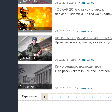
26818
10
26.03.2016 20:48
читать далее
«ОСКАР 2016»: какой скандал!
Лео дали. Впрочем, не только ДиКапр
15096
2
29.02.2016 13:11
читать далее
Артисты в армии: как «съесть со
Принято считать, что служение иску
14162
1
20.02.2016 12:50
читать далее
Кино решило возродиться
«Год российского кино» обещает верн
9370
0
18.02.2016 20:37
читать далее
Страницы:
1
2
3
4
5
6
7
8
9
Мой профиль на Афише