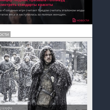
смотреть стандарты красоты
пїЅпїЅпїЅпїЅпїЅпїЅпїЅпїЅпїЅпїЅ
а «Голодных игр» считает бредом считать эталоном моды
таток веса и заступилась за полных женщин.
новости
ости
21970
0