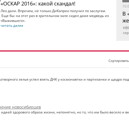
«ОСКАР 2016»: какой скандал!
10.
Лео дали. Впрочем, не только ДиКаприо получил по заслугам.
В 
Еще бы: на этот раз в зрительном зале сидел даже медведь из
же
«Выжившего».
читать далее
HBO
сер
Сортироват
ворного зелья успел взять ДНК у космонавтки и партизанки и щедро поде
ечение новосибирцев
идеей здорового образа жизни, непонятно, но то, что им было весело и 