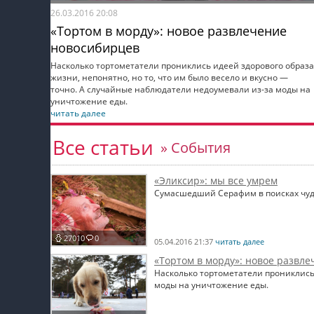
26.03.2016 20:08
«Тортом в морду»: новое развлечение
новосибирцев
Насколько тортометатели прониклись идеей здорового образа
жизни, непонятно, но то, что им было весело и вкусно —
точно. А случайные наблюдатели недоумевали из-за моды на
уничтожение еды.
читать далее
Все статьи
» События
«Эликсир»: мы все умрем
Сумасшедший Серафим в поисках чудот
27010
0
05.04.2016 21:37
читать далее
«Тортом в морду»: новое развл
Насколько тортометатели прониклись 
моды на уничтожение еды.