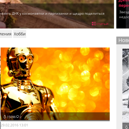
пере
Звезд
 взять ДНК у космонавтки и партизанки и щедро поделиться
недос
статьи
ления
Хобби
Нов
15096
2
29.02.2016 13:01