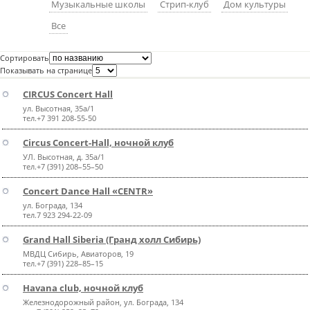
Музыкальные школы
Стрип-клуб
Дом культуры
пїЅпїЅпїЅпїЅпїЅпїЅпїЅпїЅпїЅпїЅ
пїЅпїЅпїЅ
Все
пїЅпїЅпїЅпїЅпїЅпїЅпїЅпїЅпїЅпїЅпїЅ
Сортировать
пїЅпїЅпїЅ
Показывать на странице
CIRCUS Concert Hall
пїЅпїЅпїЅпїЅпїЅпїЅпїЅпїЅпїЅ
ул. Высотная, 35а/1
пїЅпїЅпїЅ пїЅпїЅпїЅпїЅпїЅ
тел.+7 391 208-55-50
Circus Сoncert-Hall, ночной клуб
пїЅпїЅпїЅ пїЅпїЅпїЅпїЅпїЅпїЅ
УЛ. Высотная, д. 35а/1
тел.+7 (391) 208–55–50
пїЅпїЅпїЅпїЅпїЅ
Concert Dance Hall «CENTR»
пїЅпїЅпїЅпїЅпїЅпїЅпїЅпїЅпїЅпїЅ
ул. Бограда, 134
тел.7 923 294-22-09
Grand Hall Siberia (Гранд холл Сибирь)
МВДЦ Сибирь, Авиаторов, 19
тел.+7 (391) 228–85–15
Havana club, ночной клуб
Железнодорожный район, ул. Бограда, 134