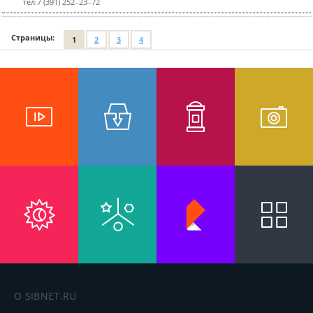
тел.7 (391) 252‒23‒72
Страницы:
1
2
3
4
О SIBNET.RU