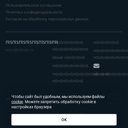
Пользовательское соглашение
Политика конфиденциальности
Согласие на обработку персональных данных
ПЇЅПЇЅПЇЅПЇЅПЇЅПЇЅПЇЅПЇЅ
пїЅпїЅпїЅпїЅпїЅпїЅ
пїЅпїЅпїЅпїЅпїЅ
пїЅпїЅпїЅпїЅпїЅпїЅпїЅ
mors@sibnet.ru
пїЅпїЅпїЅпїЅпїЅпїЅпї
Sibnet-пїЅпїЅпїЅпїЅ
пїЅпїЅпїЅпїЅпїЅпїЅпї
пїЅпїЅпїЅпїЅпїЅпїЅпїЅ
пїЅпїЅпїЅпїЅпїЅпїЅпїЅпїЅпїЅпїЅпїЅ
Sibnet пїЅпїЅпїЅпїЅп
пїЅпїЅпїЅпїЅпїЅпїЅ
Чтобы сайт был удобным, мы используем файлы
18+
cookie
. Можете запретить обработку cookie в
настройках браузера
OK