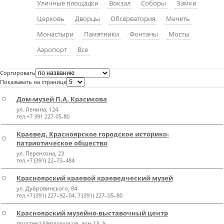
Уличные площадки
Вокзал
Соборы
Замки
пїЅпїЅпїЅпїЅпїЅпїЅпїЅпїЅпїЅпїЅ
пїЅпїЅпїЅ
Церковь
Дворцы
Обсерватория
Мечеть
пїЅпїЅпїЅпїЅпїЅпїЅпїЅпїЅпїЅпїЅпїЅ
Монастыри
Памятники
Фонтаны
Мосты
Аэропорт
Все
пїЅпїЅпїЅ
пїЅпїЅпїЅпїЅпїЅпїЅпїЅпїЅпїЅ
Сортировать
Показывать на странице
пїЅпїЅпїЅ пїЅпїЅпїЅпїЅпїЅ
Дом-музей П.А. Красикова
пїЅпїЅпїЅ пїЅпїЅпїЅпїЅпїЅпїЅ
ул. Ленина, 124
тел.+7 391 227-05-80
пїЅпїЅпїЅпїЅпїЅ
Краевед. Красноярское городское историко-
пїЅпїЅпїЅпїЅпїЅпїЅпїЅпїЅпїЅпїЅ
патриотическое общество
ул. Перенсона, 23
тел.+7 (391) 22–73–484
Красноярский краевой краеведческий музей
ул. Дубровинского, 84
тел.+7 (391) 227–92–04, 7 (391) 227–05–80
Красноярский музейно-выставочный центр
проспект Металлургов, дом 13, А