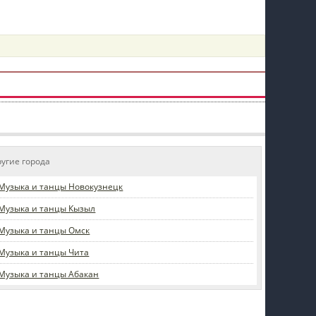
пїЅпїЅпїЅпїЅпїЅпїЅпїЅпїЅпїЅпїЅ
ругие города
Музыка и танцы Новокузнецк
Музыка и танцы Кызыл
Музыка и танцы Омск
Музыка и танцы Чита
Музыка и танцы Абакан