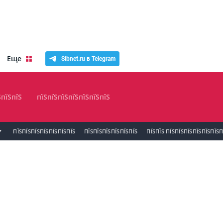
Еще
Sibnet.ru в Telegram
ЅпїЅпїЅ
пїЅпїЅпїЅпїЅпїЅпїЅпїЅ
ПЇЅПЇЅПЇЅПЇЅПЇЅПЇЅПЇЅ
ПЇЅПЇЅПЇЅПЇЅПЇЅПЇЅ
ПЇЅПЇЅ ПЇЅПЇЅПЇЅПЇЅПЇЅПЇЅП