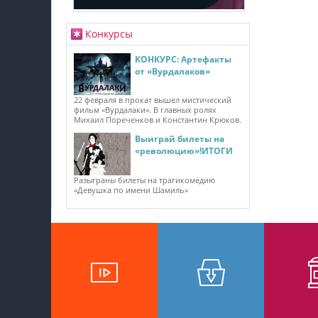
Конкурсы
КОНКУРС: Артефакты
от «Вурдалаков»
22 февраля в прокат вышел мистический
фильм «Вурдалаки». В главных ролях
Михаил Пореченков и Константин Крюков.
Выиграй билеты на
«революцию»!ИТОГИ
Разыграны билеты на трагикомедию
«Девушка по имени Шамиль»