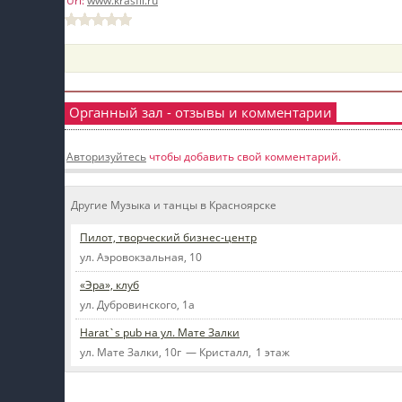
Url:
www.krasfil.ru
пїЅпїЅпїЅ
пїЅпїЅпїЅпїЅпїЅпїЅпїЅпїЅпїЅпїЅпїЅ
пїЅпїЅпїЅ
Органный зал - отзывы и комментарии
пїЅпїЅпїЅпїЅпїЅпїЅпїЅпїЅпїЅ
пїЅпїЅпїЅ пїЅпїЅпїЅпїЅпїЅ
Авторизуйтесь
чтобы добавить свой комментарий.
пїЅпїЅпїЅ пїЅпїЅпїЅпїЅпїЅпїЅ
Другие Музыка и танцы в Красноярске
пїЅпїЅпїЅпїЅпїЅ
Пилот, творческий бизнес-центр
пїЅпїЅпїЅпїЅпїЅпїЅпїЅпїЅпїЅпїЅ
ул. Аэровокзальная, 10
«Эра», клуб
ул. Дубровинского, 1а
Harat`s pub на ул. Мате Залки
ул. Мате Залки, 10г — Кристалл, 1 этаж