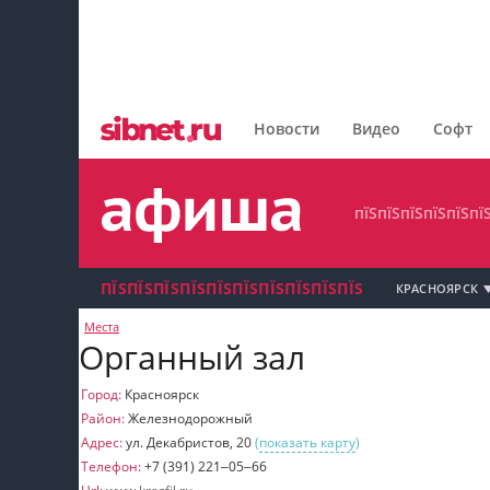
пїЅпїЅпїЅпїЅпїЅпїЅпїЅ
пїЅпїЅпїЅпїЅпїЅпїЅпїЅпїЅ
Новости
Видео
Софт
пїЅпїЅпїЅпїЅпїЅпїЅпїЅ
пїЅпїЅпїЅпїЅпїЅпї
ПЇЅПЇЅПЇЅПЇЅПЇЅПЇЅПЇЅПЇЅПЇЅПЇЅ
КРАСНОЯРСК
Места
пїЅпїЅпїЅ пїЅпїЅпїЅпїЅпїЅпїЅпїЅ пїЅпїЅ
Органный зал
пїЅпїЅпїЅпїЅпїЅ
Город:
Красноярск
Район:
Железнодорожный
пїЅпїЅпїЅ пїЅпїЅпїЅпїЅпїЅпїЅпїЅ
Адрес:
ул. Декабристов, 20
(
показать карту
)
Телефон:
+7 (391) 221‒05‒66
пїЅпїЅпїЅ пїЅпїЅпїЅпїЅпїЅпїЅпїЅ