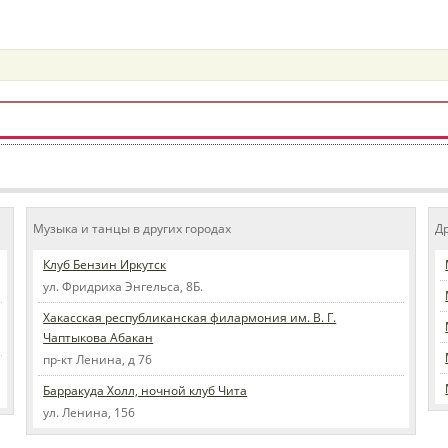
Музыка и танцы в других городах
Д
Клуб Бензин Иркутск
ул. Фридриха Энгельса, 8Б.
Хакасская республиканская филармония им. В. Г.
Чаптыкова Абакан
пр-кт Ленина, д 76
Барракуда Холл, ночной клуб Чита
ул. Ленина, 156