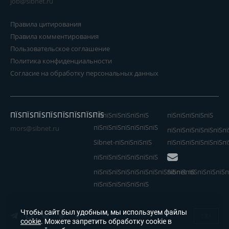
job@sibnet.ru
Правила цитирования
Правила комментирования
Пользовательское соглашение
Политика конфиденциальности
Согласие на обработку персональных данных
ПЇЅПЇЅПЇЅПЇЅПЇЅПЇЅПЇЅПЇЅ
пїЅпїЅпїЅпїЅпїЅпїЅ
пїЅпїЅпїЅпїЅпїЅ
пїЅпїЅпїЅпїЅпїЅпїЅпїЅ
mors@sibnet.ru
пїЅпїЅпїЅпїЅпїЅпїЅпї
Sibnet-пїЅпїЅпїЅпїЅ
пїЅпїЅпїЅпїЅпїЅпїЅпї
пїЅпїЅпїЅпїЅпїЅпїЅпїЅ
пїЅпїЅпїЅпїЅпїЅпїЅпїЅпїЅпїЅпїЅпїЅ
Sibnet пїЅпїЅпїЅпїЅп
пїЅпїЅпїЅпїЅпїЅпїЅ
Чтобы сайт был удобным, мы используем файлы
18+
cookie
. Можете запретить обработку cookie в