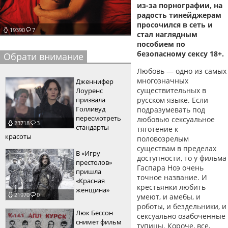
из-за порнографии, на
пїЅпїЅпїЅпїЅпїЅпїЅпїЅпїЅпїЅпїЅ
пїЅпїЅпїЅ
радость тинейджерам
просочился в сеть и
19390
7
пїЅпїЅпїЅпїЅпїЅпїЅпїЅпїЅпїЅпїЅпїЅ
стал наглядным
пособием по
пїЅпїЅпїЅ
безопасному сексу 18+.
Обрати внимание
пїЅпїЅпїЅпїЅпїЅпїЅпїЅпїЅпїЅ
Любовь — одно из самых
многозначных
Дженнифер
пїЅпїЅпїЅ пїЅпїЅпїЅпїЅпїЅ
существительных в
Лоуренс
призвала
русском языке. Если
пїЅпїЅпїЅ пїЅпїЅпїЅпїЅпїЅпїЅ
Голливуд
подразумевать под
пересмотреть
любовью сексуальное
23718
3
пїЅпїЅпїЅпїЅпїЅ
стандарты
тяготение к
красоты
половозрелым
пїЅпїЅпїЅпїЅпїЅпїЅпїЅпїЅпїЅпїЅ
существам в пределах
В «Игру
доступности, то у фильма
престолов»
Гаспара Ноэ очень
пришла
точное название. И
«Красная
крестьянки любить
женщина»
21970
0
умеют, и амебы, и
роботы, и бездельники, и
Люк Бессон
сексуально озабоченные
снимет фильм
тупицы. Короче, все,