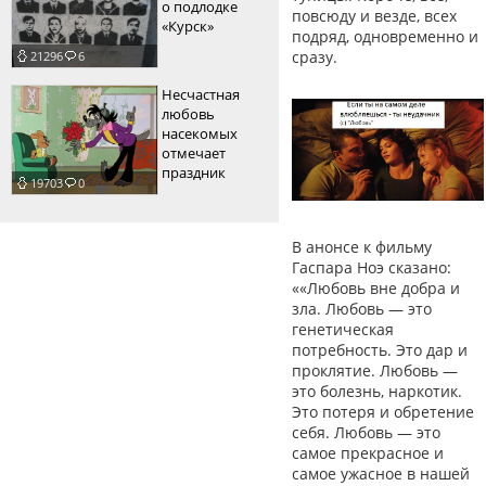
о подлодке
повсюду и везде, всех
«Курск»
подряд, одновременно и
сразу.
21296
6
Несчастная
любовь
насекомых
отмечает
праздник
19703
0
В анонсе к фильму
Гаспара Ноэ сказано:
««Любовь вне добра и
зла. Любовь — это
генетическая
потребность. Это дар и
проклятие. Любовь —
это болезнь, наркотик.
Это потеря и обретение
себя. Любовь — это
самое прекрасное и
самое ужасное в нашей