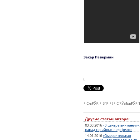
Захар Паверман
0
Р СњРЎР‚Р В°Р Р†Р С‘РЎвЂљРЎР
Другие статьи автора:
03.03.2016
«В центре внимания»:
парад серийных педофилов
14.01.2016
«Омерзительная