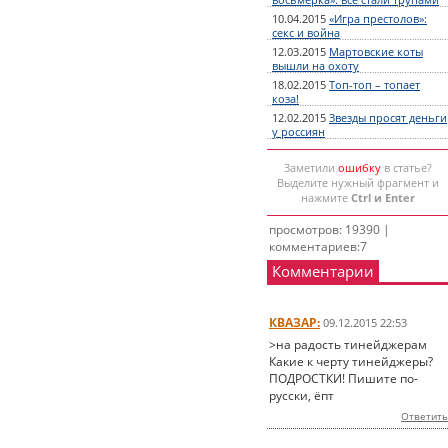
восьмерка»: все стали трупами
10.04.2015
«Игра престолов»:
секс и война
12.03.2015
Мартовские коты
вышли на охоту
18.02.2015
Топ-топ – топает
коза!
12.02.2015
Звезды просят деньги
у россиян
Заметили
ошибку
в статье?
Выделите нужный фрагмент и
нажмите
Ctrl и Enter
просмотров: 19390 |
комментариев:7
Комментарии
КВАЗАР:
09.12.2015 22:53
>на радость тинейджерам
Какие к черту тинейджеры?
ПОДРОСТКИ! Пишите по-
русски, ёпт
Ответить