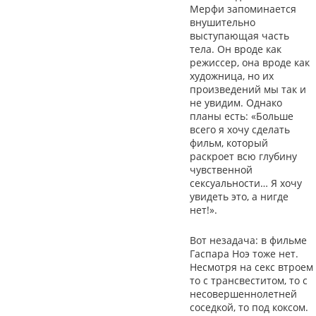
Мерфи запоминается
внушительно
выступающая часть
тела. Он вроде как
режиссер, она вроде как
художница, но их
произведений мы так и
не увидим. Однако
планы есть: «Больше
всего я хочу сделать
фильм, который
раскроет всю глубину
чувственной
сексуальности… Я хочу
увидеть это, а нигде
нет!».
Вот незадача: в фильме
Гаспара Ноэ тоже нет.
Несмотря на секс втроем
то с трансвеститом, то с
несовершеннолетней
соседкой, то под коксом.