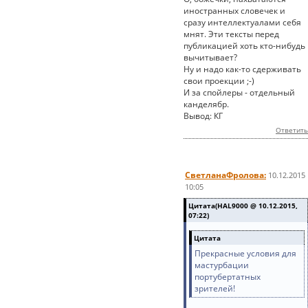
иностранных словечек и
сразу интеллектуалами себя
мнят. Эти тексты перед
публикацией хоть кто-нибудь
вычитывает?
Ну и надо как-то сдерживать
свои проекции ;-)
И за спойлеры - отдельный
канделябр.
Вывод: КГ
Ответить
СветланаФролова:
10.12.2015
10:05
Цитата(HAL9000 @ 10.12.2015,
07:22)
Цитата
Прекрасные условия для
мастурбации
портубертатных
зрителей!