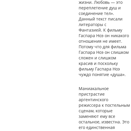
жизни. Любовь — это
переплетение душ и
соединение тел».
Данный текст писали
литераторы с
Фантазией. К фильму
Гаспара Ноэ он никакого
отношения не имеет.
Потому что для фильма
Гаспара Ноэ он слишком
сложен и слишком
красив и поскольку
фильму Гаспара Ноэ
чуждо понятие «душа».
Маниакальное
пристрастие
аргентинского
режиссера к постельным
сценам, которые
заменяют ему все
остальное, известна. Это
его единственная