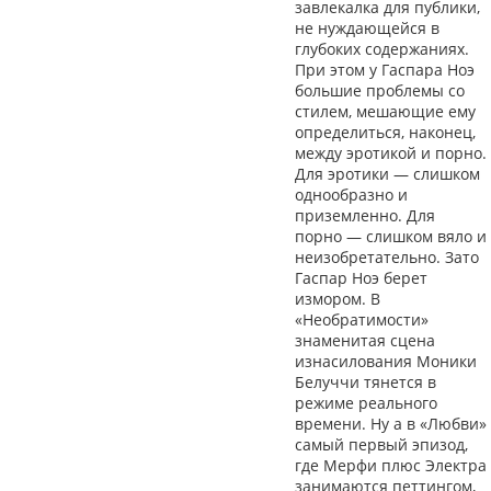
завлекалка для публики,
не нуждающейся в
глубоких содержаниях.
При этом у Гаспара Ноэ
большие проблемы со
стилем, мешающие ему
определиться, наконец,
между эротикой и порно.
Для эротики — слишком
однообразно и
приземленно. Для
порно — слишком вяло и
неизобретательно. Зато
Гаспар Ноэ берет
измором. В
«Необратимости»
знаменитая сцена
изнасилования Моники
Белуччи тянется в
режиме реального
времени. Ну а в «Любви»
самый первый эпизод,
где Мерфи плюс Электра
занимаются петтингом,