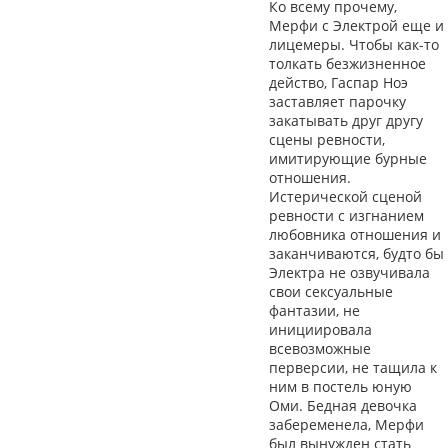
Ко всему прочему,
Мерфи с Электрой еще и
лицемеры. Чтобы как-то
толкать безжизненное
действо, Гаспар Ноэ
заставляет парочку
закатывать друг другу
сцены ревности,
имитирующие бурные
отношения.
Истерической сценой
ревности с изгнанием
любовника отношения и
заканчиваются, будто бы
Электра не озвучивала
свои сексуальные
фантазии, не
инициировала
всевозможные
перверсии, не тащила к
ним в постель юную
Оми. Бедная девочка
забеременела, Мерфи
был вынужден стать