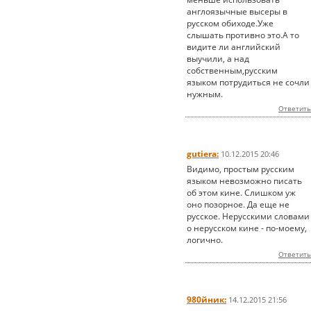
англоязычные высеры в
русском обиходе.Уже
слышать противно это.А то
видите ли английский
выучили, а над
собственным,русским
языком потрудиться не сочли
нужным.
Ответить
gutiera:
10.12.2015 20:46
Видимо, простым русским
языком невозможно писать
об этом кине. Слишком уж
оно позорное. Да еще не
русское. Нерусскими словами
о нерусском кине - по-моему,
логично.
Ответить
980йник:
14.12.2015 21:56