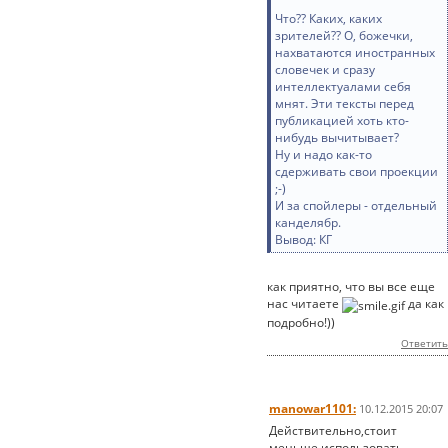
Что?? Каких, каких
зрителей?? О, божечки,
нахватаются иностранных
словечек и сразу
интеллектуалами себя
мнят. Эти тексты перед
публикацией хоть кто-
нибудь вычитывает?
Ну и надо как-то
сдерживать свои проекции
;-)
И за спойлеры - отдельный
канделябр.
Вывод: КГ
как приятно, что вы все еще
нас читаете
да как
подробно!))
Ответить
manowar1101:
10.12.2015 20:07
Действительно,стоит
меньше использовать