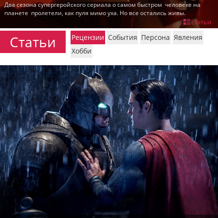
Два сезона супергеройского сериала о самом быстром человеке на
пїЅпїЅпїЅпїЅпїЅпїЅпїЅпїЅпїЅпїЅ
планете пролетели, как пуля мимо уха. Но все остались живы.
пїЅпїЅпїЅ
статьи
пїЅпїЅпїЅпїЅпїЅпїЅпїЅпїЅпїЅпїЅпїЅ
Статьи
Рецензии
События
Персона
Явления
пїЅпїЅпїЅ
Хобби
пїЅпїЅпїЅпїЅпїЅпїЅпїЅпїЅпїЅ
пїЅпїЅпїЅ пїЅпїЅпїЅпїЅпїЅ
пїЅпїЅпїЅ пїЅпїЅпїЅпїЅпїЅпїЅ
пїЅпїЅпїЅпїЅпїЅ
пїЅпїЅпїЅпїЅпїЅпїЅпїЅпїЅпїЅпїЅ