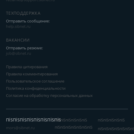
ТЕХПОДДЕРЖКА
Отправить сообщение:
help.sibnet.ru
ВАКАНСИИ
Отправить резюме:
job@sibnet.ru
Правила цитирования
Правила комментирования
Пользовательское соглашение
Политика конфиденциальности
Согласие на обработку персональных данных
ПЇЅПЇЅПЇЅПЇЅПЇЅПЇЅПЇЅПЇЅ
пїЅпїЅпїЅпїЅпїЅпїЅ
пїЅпїЅпїЅпїЅпїЅ
пїЅпїЅпїЅпїЅпїЅпїЅпїЅ
mors@sibnet.ru
пїЅпїЅпїЅпїЅпїЅпїЅпї