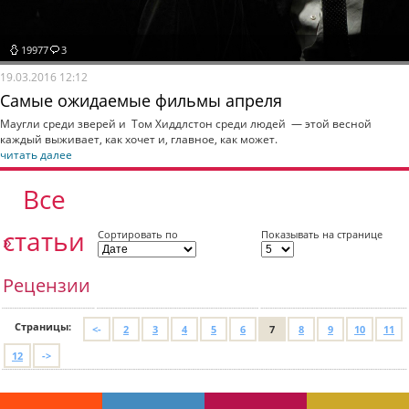
19977
3
19.03.2016 12:12
Самые ожидаемые фильмы апреля
Маугли среди зверей и Том Хиддлстон среди людей — этой весной
каждый выживает, как хочет и, главное, как может.
читать далее
Все
статьи
Сортировать по
Показывать на странице
»
Рецензии
Страницы:
<-
2
3
4
5
6
7
8
9
10
11
12
->