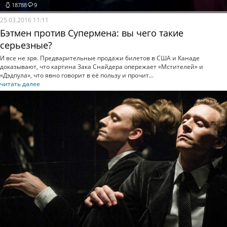
18788
9
25.03.2016 11:11
Бэтмен против Супермена: вы чего такие
серьезные?
И все не зря. Предварительные продажи билетов в США и Канаде
доказывают, что картина Зака Снайдера опережает «Мстителей» и
«Дэдпула», что явно говорит в её пользу и прочит...
читать далее